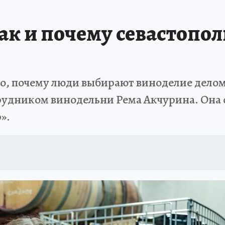
АФИША
ИСПЫТАНО НА СЕБЕ
как и почему севастопо
о, почему люди выбирают виноделие делом
рудником винодельни Рема Акчурина. Она 
».