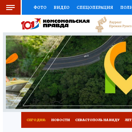
ФОТО
ВИДЕО
СПЕЦОПЕРАЦИЯ
ПОЛ
СОЦПОДДЕРЖКА
НАУКА
СПОРТ
КО
ВЫБОР ЭКСПЕРТОВ
ДОКТОР
ФИНАНС
КНИЖНАЯ ПОЛКА
ПРОГНОЗЫ НА СПОРТ
ПРЕСС-ЦЕНТР
НЕДВИЖИМОСТЬ
ТЕЛЕ
РАДИО КП
РЕКЛАМА
ТЕСТЫ
НОВОЕ 
СЕГОДНЯ:
НОВОСТИ
СЕВАСТОПОЛЬ НА ВИДУ
ЛЕ