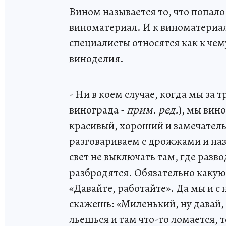
Вином называется то, что попало 
виноматериал. И к виноматериал
специалисты относятся как к че
виноделия.
- Ни в коем случае, когда мы за
винограда -
прим. ред.
), мы вин
красивый, хороший и замечатель
разговариваем с дрожжами и наз
свет не выключать там, где разв
разбродятся. Обязательно какую
«Давайте, работайте». Да мы и с
скажешь: «Миленький, ну давай, 
льешься и там что-то ломается, т