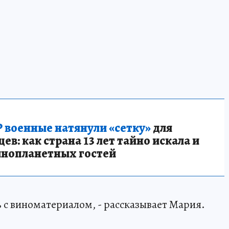
 военные натянули «сетку»
для
в: как страна 13 лет тайно искала и
инопланетных гостей
 с виноматериалом, - рассказывает Мария.