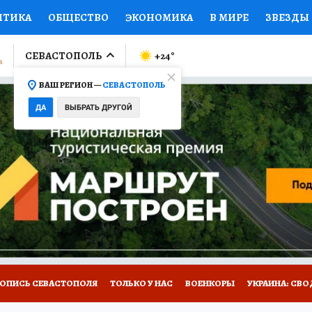
ИТИКА
ОБЩЕСТВО
ЭКОНОМИКА
В МИРЕ
ЗВЕЗДЫ
ЛУМНИСТЫ
ПРОИСШЕСТВИЯ
НАЦИОНАЛЬНЫЕ ПРОЕК
СЕВАСТОПОЛЬ
+24
°
ВАШ РЕГИОН —
СЕВАСТОПОЛЬ
Ы
ОТКРЫВАЕМ МИР
Я ЗНАЮ
СЕМЬЯ
ЖЕНСКИЕ СЕ
ДА
ВЫБРАТЬ ДРУГОЙ
ПРОМОКОДЫ
СЕРИАЛЫ
СПЕЦПРОЕКТЫ
ДЕФИЦИТ
ВИЗОР
КОЛЛЕКЦИИ
КОНКУРСЫ
РАБОТА У НАС
ГИ
НА САЙТЕ
ТОПИСЬ СЕВАСТОПОЛЯ
ТОЛЬКО У НАС
ВОЕНКОРЫ
УКРАИНА: СВО