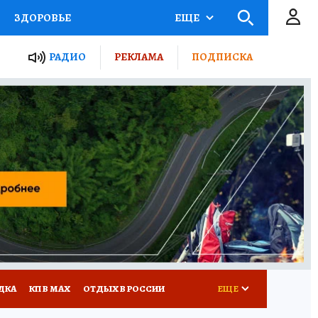
ЗДОРОВЬЕ
ЕЩЕ
ТЫ РОССИИ
РАДИО
РЕКЛАМА
ПОДПИСКА
КРЕТЫ
ПУТЕВОДИТЕЛЬ
 ЖЕЛЕЗА
ТУРИЗМ
Д ПОТРЕБИТЕЛЯ
ВСЕ О КП
ДКА
КП В МАХ
ОТДЫХ В РОССИИ
ЕЩЕ