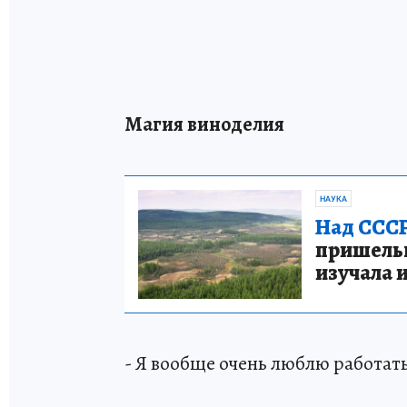
Магия виноделия
НАУКА
Над СССР
пришельце
изучала 
- Я вообще очень люблю работать