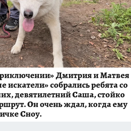
Приключении» Дмитрия и Матвея
 искатели» собрались ребята со
них, девятилетний Саша, стойко
рут. Он очень ждал, когда ему
личке Сноу.