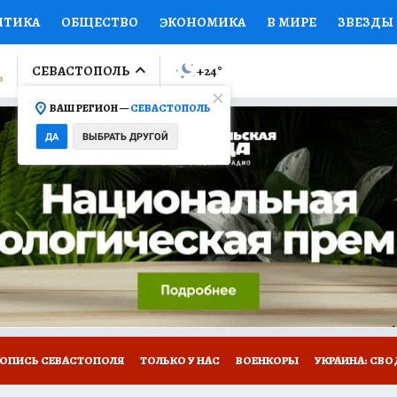
ИТИКА
ОБЩЕСТВО
ЭКОНОМИКА
В МИРЕ
ЗВЕЗДЫ
ЛУМНИСТЫ
ПРОИСШЕСТВИЯ
НАЦИОНАЛЬНЫЕ ПРОЕК
СЕВАСТОПОЛЬ
+24
°
ВАШ РЕГИОН —
СЕВАСТОПОЛЬ
Ы
ОТКРЫВАЕМ МИР
Я ЗНАЮ
СЕМЬЯ
ЖЕНСКИЕ СЕ
ДА
ВЫБРАТЬ ДРУГОЙ
ПРОМОКОДЫ
СЕРИАЛЫ
СПЕЦПРОЕКТЫ
ДЕФИЦИТ
ВИЗОР
КОЛЛЕКЦИИ
КОНКУРСЫ
РАБОТА У НАС
ГИ
НА САЙТЕ
ТОПИСЬ СЕВАСТОПОЛЯ
ТОЛЬКО У НАС
ВОЕНКОРЫ
УКРАИНА: СВО