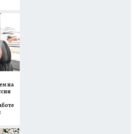
ем на
ссии
аботе
и