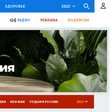
ЗДОРОВЬЕ
ЕЩЕ
ТЫ РОССИИ
РАДИО
РЕКЛАМА
ПОДПИСКА
КРЕТЫ
ПУТЕВОДИТЕЛЬ
 ЖЕЛЕЗА
ТУРИЗМ
Д ПОТРЕБИТЕЛЯ
ВСЕ О КП
ДКА
КП В МАХ
ОТДЫХ В РОССИИ
ЕЩЕ