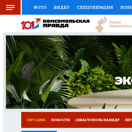
ФОТО
ВИДЕО
СПЕЦОПЕРАЦИЯ
ПОЛ
СОЦПОДДЕРЖКА
НАУКА
СПОРТ
КО
ВЫБОР ЭКСПЕРТОВ
ДОКТОР
ФИНАНС
КНИЖНАЯ ПОЛКА
ПРОГНОЗЫ НА СПОРТ
ПРЕСС-ЦЕНТР
НЕДВИЖИМОСТЬ
ТЕЛЕ
РАДИО КП
РЕКЛАМА
ТЕСТЫ
НОВОЕ 
СЕГОДНЯ:
НОВОСТИ
СЕВАСТОПОЛЬ НА ВИДУ
ЛЕ