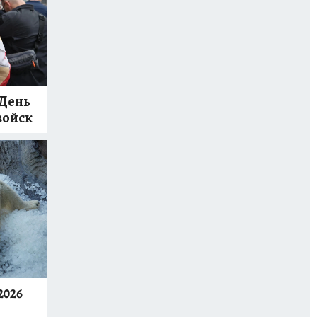
 День
войск
2026