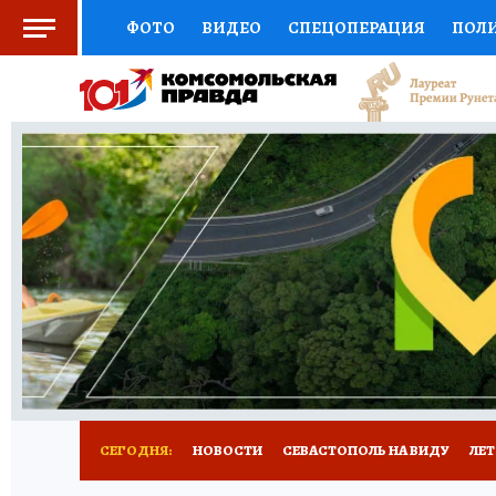
ФОТО
ВИДЕО
СПЕЦОПЕРАЦИЯ
ПОЛ
СОЦПОДДЕРЖКА
НАУКА
СПОРТ
КО
ВЫБОР ЭКСПЕРТОВ
ДОКТОР
ФИНАНС
КНИЖНАЯ ПОЛКА
ПРОГНОЗЫ НА СПОРТ
ПРЕСС-ЦЕНТР
НЕДВИЖИМОСТЬ
ТЕЛЕ
РАДИО КП
РЕКЛАМА
ТЕСТЫ
НОВОЕ 
СЕГОДНЯ:
НОВОСТИ
СЕВАСТОПОЛЬ НА ВИДУ
ЛЕ