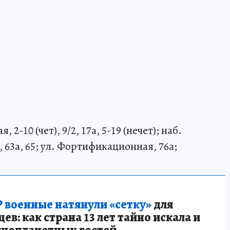
 2-10 (чет), 9/2, 17а, 5-19 (нечет); наб.
а, 63а, 65; ул. Фортификационная, 76а;
 военные натянули «сетку»
для
в: как страна 13 лет тайно искала и
инопланетных гостей