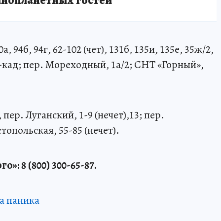
 94б, 94г, 62-102 (чет), 131б, 135и, 135е, 35ж/2,
6-кад; пер. Мореходный, 1а/2; СНТ «Горный»,
, пер. Луганский, 1-9 (нечет),13; пер.
астопольская, 55-85 (нечет).
: 8 (800) 300-65-87.
ша паника