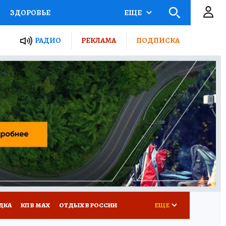
ЗДОРОВЬЕ
ЕЩЕ
ТЫ РОССИИ
РАДИО
РЕКЛАМА
ПОДПИСКА
КРЕТЫ
ПУТЕВОДИТЕЛЬ
 ЖЕЛЕЗА
ТУРИЗМ
Д ПОТРЕБИТЕЛЯ
ВСЕ О КП
ДКА
КП В МАХ
ОТДЫХ В РОССИИ
ЕЩЕ