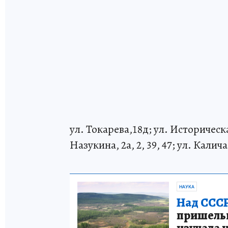
ул. Токарева,18д; ул. Историческая,
Назукина, 2а, 2, 39, 47; ул. Калич
НАУКА
Над СССР
пришельце
изучала 