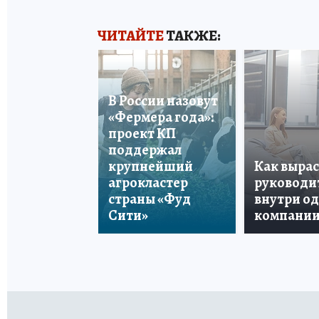
ЧИТАЙТЕ
ТАКЖЕ:
В России назовут
«Фермера года»:
проект КП
поддержал
крупнейший
Как вырас
агрокластер
руководи
страны «Фуд
внутри о
Сити»
компани