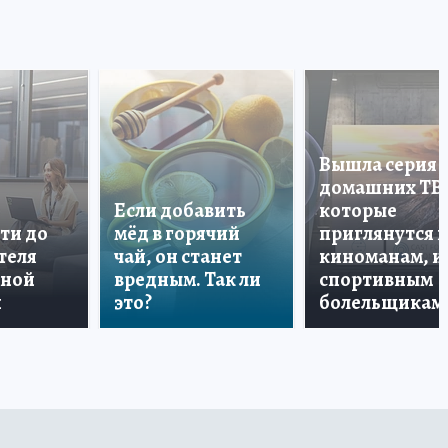
Вышла серия
домашних ТВ
Если добавить
которые
ти до
мёд в горячий
приглянутся 
теля
чай, он станет
киноманам, и
дной
вредным. Так ли
спортивным
и
это?
болельщикам