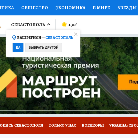
ИТИКА
ОБЩЕСТВО
ЭКОНОМИКА
В МИРЕ
ЗВЕЗДЫ
ЛУМНИСТЫ
ПРОИСШЕСТВИЯ
НАЦИОНАЛЬНЫЕ ПРОЕК
СЕВАСТОПОЛЬ
+30
°
ВАШ РЕГИОН —
СЕВАСТОПОЛЬ
Ы
ОТКРЫВАЕМ МИР
Я ЗНАЮ
СЕМЬЯ
ЖЕНСКИЕ СЕ
ДА
ВЫБРАТЬ ДРУГОЙ
ПРОМОКОДЫ
СЕРИАЛЫ
СПЕЦПРОЕКТЫ
ДЕФИЦИТ
ВИЗОР
КОЛЛЕКЦИИ
КОНКУРСЫ
РАБОТА У НАС
ГИ
НА САЙТЕ
ТОПИСЬ СЕВАСТОПОЛЯ
ТОЛЬКО У НАС
ВОЕНКОРЫ
УКРАИНА: СВО