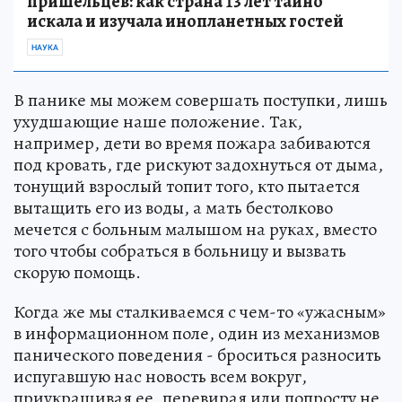
пришельцев: как страна 13 лет тайно
искала и изучала инопланетных гостей
НАУКА
В панике мы можем совершать поступки, лишь
ухудшающие наше положение. Так,
например, дети во время пожара забиваются
под кровать, где рискуют задохнуться от дыма,
тонущий взрослый топит того, кто пытается
вытащить его из воды, а мать бестолково
мечется с больным малышом на руках, вместо
того чтобы собраться в больницу и вызвать
скорую помощь.
Когда же мы сталкиваемся с чем-то «ужасным»
в информационном поле, один из механизмов
панического поведения - броситься разносить
испугавшую нас новость всем вокруг,
приукрашивая ее, перевирая или попросту не