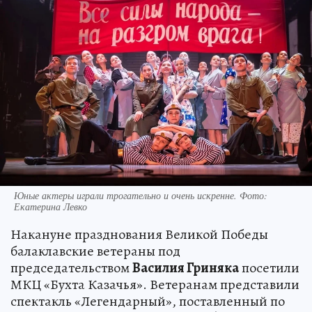
Юные актеры играли трогательно и очень искренне. Фото:
Екатерина Левко
Накануне празднования Великой Победы
балаклавские ветераны под
председательством
Василия Гриняка
посетили
МКЦ «Бухта Казачья». Ветеранам представили
спектакль «Легендарный», поставленный по