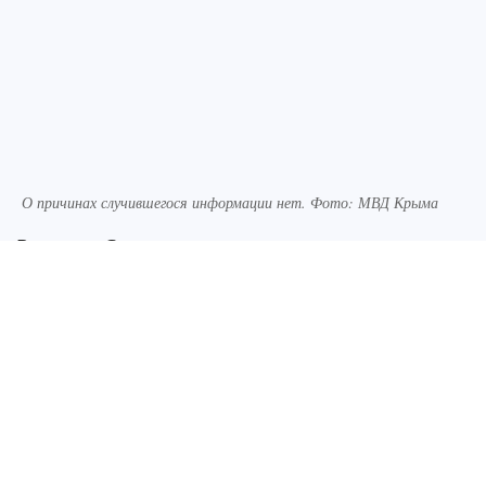
О причинах случившегося информации нет. Фото: МВД Крыма
В городе Саки полиция изучила инцидент,
случившийся в одном из фитнес-залов,
сообщили в МВД Крыма.
В орбиту конфликта попали несколько человек.
Некая посетительница угрожала тренеру и
оскорбляла его, затем внутрь вошел субъект с
предметом, похожим на нож, далее к стычке
подключились другие люди.