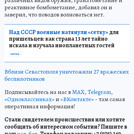
различных видов оружия, гранатометание и
реактивное бомбометание, добавил он и
заверил, что поводов волноваться нет.
Над СССР военные натянули «сетку»
для
пришельцев: как страна 13 лет тайно
искала и изучала инопланетных гостей
НАУКА
Вблизи Севастополя уничтожили 27 вражеских
беспилотников
Подписывайтесь на нас в
MAX
,
Telegram
,
«Одноклассниках»
и
«ВКонтакте»
- там самая
оперативная информация!
Стали свидетелем происшествия или хотите
сообщить об интересном событии? Пишите в
наш
чат-бот.
Телефон редакции: +7 (978) 349-