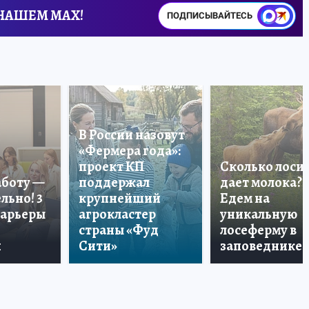
 НАШЕМ MAX!
ПОДПИСЫВАЙТЕСЬ
В России назовут
«Фермера года»:
проект КП
Сколько лоси
аботу —
поддержал
дает молока?
льно! 3
крупнейший
Едем на
карьеры
агрокластер
уникальную
страны «Фуд
лосеферму в
и
Сити»
заповеднике!