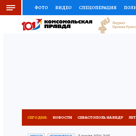
ФОТО
ВИДЕО
СПЕЦОПЕРАЦИЯ
ПОЛ
СОЦПОДДЕРЖКА
НАУКА
СПОРТ
КО
ВЫБОР ЭКСПЕРТОВ
ДОКТОР
ФИНАНС
КНИЖНАЯ ПОЛКА
ПРОГНОЗЫ НА СПОРТ
ПРЕСС-ЦЕНТР
НЕДВИЖИМОСТЬ
ТЕЛЕ
РАДИО КП
РЕКЛАМА
ТЕСТЫ
НОВОЕ 
СЕГОДНЯ:
НОВОСТИ
СЕВАСТОПОЛЬ НА ВИДУ
ЛЕ
ЗАПОВЕДНАЯ РОССИЯ
ПРОИСШЕСТВИЯ