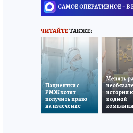
САМОЕ ОПЕРАТИВНОЕ – В
ЧИТАЙТЕ
ТАКЖЕ:
Менять р
Пациентки с
необязате
РМЖ хотят
истории 
получить право
в одной
на излечение
компани