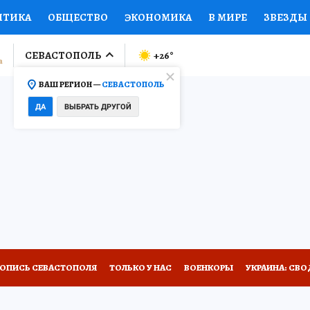
ИТИКА
ОБЩЕСТВО
ЭКОНОМИКА
В МИРЕ
ЗВЕЗДЫ
ЛУМНИСТЫ
ПРОИСШЕСТВИЯ
НАЦИОНАЛЬНЫЕ ПРОЕК
СЕВАСТОПОЛЬ
+26
°
ВАШ РЕГИОН —
СЕВАСТОПОЛЬ
Ы
ОТКРЫВАЕМ МИР
Я ЗНАЮ
СЕМЬЯ
ЖЕНСКИЕ СЕ
ДА
ВЫБРАТЬ ДРУГОЙ
ПРОМОКОДЫ
СЕРИАЛЫ
СПЕЦПРОЕКТЫ
ДЕФИЦИТ
ВИЗОР
КОЛЛЕКЦИИ
КОНКУРСЫ
РАБОТА У НАС
ГИ
НА САЙТЕ
ТОПИСЬ СЕВАСТОПОЛЯ
ТОЛЬКО У НАС
ВОЕНКОРЫ
УКРАИНА: СВО
АФИША
ИСПЫТАНО НА СЕБЕ