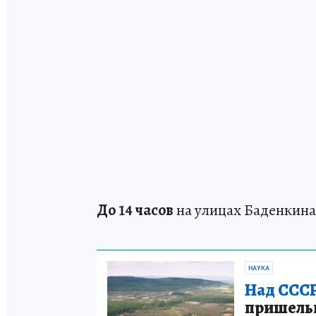
До 14 часов
на улицах Баденкина
НАУКА
Над СССР
пришельце