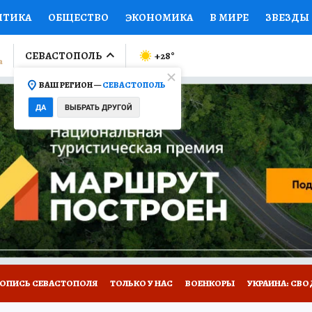
ИТИКА
ОБЩЕСТВО
ЭКОНОМИКА
В МИРЕ
ЗВЕЗДЫ
ЛУМНИСТЫ
ПРОИСШЕСТВИЯ
НАЦИОНАЛЬНЫЕ ПРОЕК
СЕВАСТОПОЛЬ
+28
°
ВАШ РЕГИОН —
СЕВАСТОПОЛЬ
Ы
ОТКРЫВАЕМ МИР
Я ЗНАЮ
СЕМЬЯ
ЖЕНСКИЕ СЕ
ДА
ВЫБРАТЬ ДРУГОЙ
ПРОМОКОДЫ
СЕРИАЛЫ
СПЕЦПРОЕКТЫ
ДЕФИЦИТ
ВИЗОР
КОЛЛЕКЦИИ
КОНКУРСЫ
РАБОТА У НАС
ГИ
НА САЙТЕ
ТОПИСЬ СЕВАСТОПОЛЯ
ТОЛЬКО У НАС
ВОЕНКОРЫ
УКРАИНА: СВО