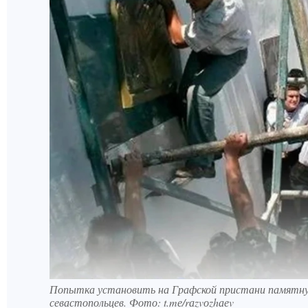
Попытка установить на Графской пристани памятну
севастопольцев. Фото: t.mе/rаzvоzhаеv