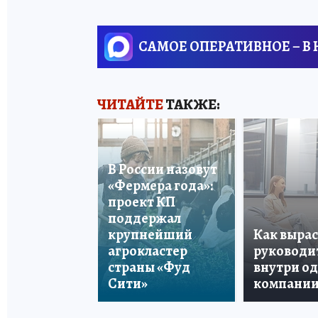
САМОЕ ОПЕРАТИВНОЕ – В
ЧИТАЙТЕ
ТАКЖЕ:
В России назовут
«Фермера года»:
проект КП
поддержал
крупнейший
Как вырас
агрокластер
руководи
страны «Фуд
внутри о
Сити»
компани