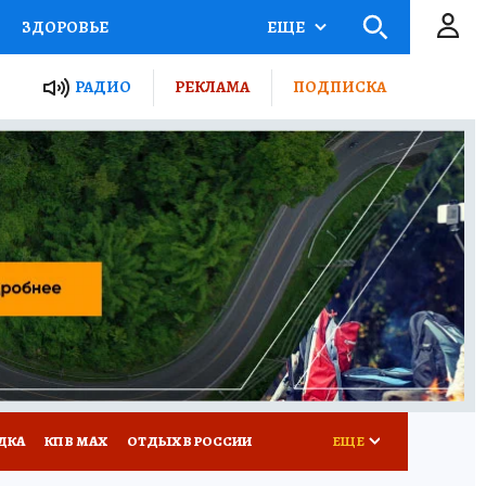
ЗДОРОВЬЕ
ЕЩЕ
ТЫ РОССИИ
РАДИО
РЕКЛАМА
ПОДПИСКА
КРЕТЫ
ПУТЕВОДИТЕЛЬ
 ЖЕЛЕЗА
ТУРИЗМ
Д ПОТРЕБИТЕЛЯ
ВСЕ О КП
ДКА
КП В МАХ
ОТДЫХ В РОССИИ
ЕЩЕ