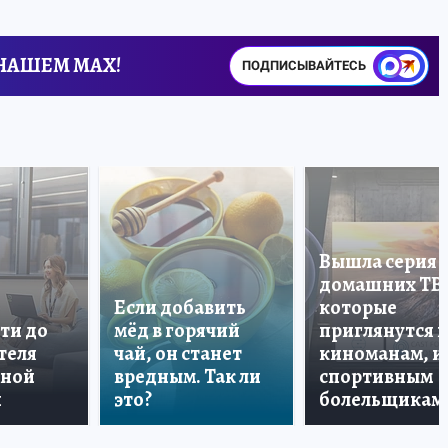
 НАШЕМ MAX!
ПОДПИСЫВАЙТЕСЬ
Вышла серия
домашних ТВ
Если добавить
которые
ти до
мёд в горячий
приглянутся 
теля
чай, он станет
киноманам, и
дной
вредным. Так ли
спортивным
и
это?
болельщикам