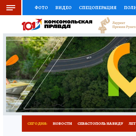
ФОТО
ВИДЕО
СПЕЦОПЕРАЦИЯ
ПОЛ
СОЦПОДДЕРЖКА
НАУКА
СПОРТ
КО
ВЫБОР ЭКСПЕРТОВ
ДОКТОР
ФИНАНС
КНИЖНАЯ ПОЛКА
ПРОГНОЗЫ НА СПОРТ
ПРЕСС-ЦЕНТР
НЕДВИЖИМОСТЬ
ТЕЛЕ
РАДИО КП
РЕКЛАМА
ТЕСТЫ
НОВОЕ 
СЕГОДНЯ:
НОВОСТИ
СЕВАСТОПОЛЬ НА ВИДУ
ЛЕ