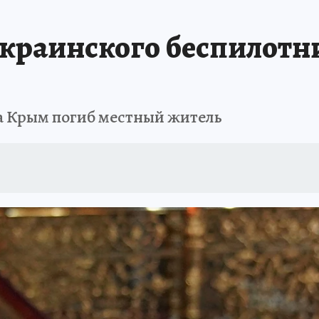
АФИША
ИСПЫТАНО НА СЕБЕ
краинского беспилотн
а Крым погиб местный житель