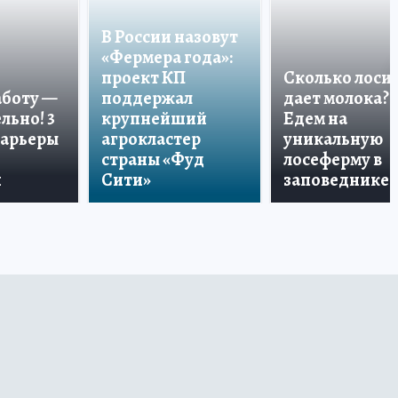
В России назовут
«Фермера года»:
проект КП
Сколько лоси
аботу —
поддержал
дает молока?
льно! 3
крупнейший
Едем на
карьеры
агрокластер
уникальную
страны «Фуд
лосеферму в
и
Сити»
заповеднике!