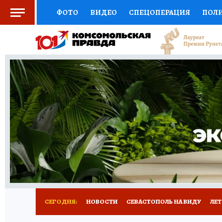
ФОТО
ВИДЕО
СПЕЦОПЕРАЦИЯ
ПОЛ
СОЦПОДДЕРЖКА
НАУКА
СПОРТ
КО
ВЫБОР ЭКСПЕРТОВ
ДОКТОР
ФИНАНС
КНИЖНАЯ ПОЛКА
ПРОГНОЗЫ НА СПОРТ
ПРЕСС-ЦЕНТР
НЕДВИЖИМОСТЬ
ТЕЛЕ
РАДИО КП
РЕКЛАМА
ТЕСТЫ
НОВОЕ 
СЕГОДНЯ:
НОВОСТИ
СЕВАСТОПОЛЬ НА ВИДУ
ЛЕ