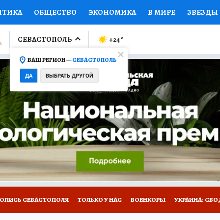
ИТИКА
ОБЩЕСТВО
ЭКОНОМИКА
В МИРЕ
ЗВЕЗДЫ
ЛУМНИСТЫ
ПРОИСШЕСТВИЯ
НАЦИОНАЛЬНЫЕ ПРОЕК
СЕВАСТОПОЛЬ
+24
°
ВАШ РЕГИОН —
СЕВАСТОПОЛЬ
Ы
ОТКРЫВАЕМ МИР
Я ЗНАЮ
СЕМЬЯ
ЖЕНСКИЕ СЕ
ДА
ВЫБРАТЬ ДРУГОЙ
ПРОМОКОДЫ
СЕРИАЛЫ
СПЕЦПРОЕКТЫ
ДЕФИЦИТ
ВИЗОР
КОЛЛЕКЦИИ
КОНКУРСЫ
РАБОТА У НАС
ГИ
НА САЙТЕ
ТОПИСЬ СЕВАСТОПОЛЯ
ТОЛЬКО У НАС
ВОЕНКОРЫ
УКРАИНА: СВО