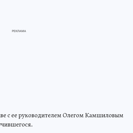
лаве с ее руководителем Олегом Камшиловым
лучившегося.