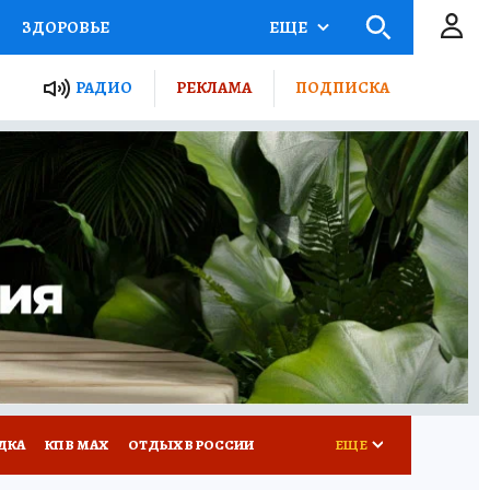
ЗДОРОВЬЕ
ЕЩЕ
ТЫ РОССИИ
РАДИО
РЕКЛАМА
ПОДПИСКА
КРЕТЫ
ПУТЕВОДИТЕЛЬ
 ЖЕЛЕЗА
ТУРИЗМ
Д ПОТРЕБИТЕЛЯ
ВСЕ О КП
ДКА
КП В МАХ
ОТДЫХ В РОССИИ
ЕЩЕ