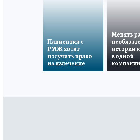
Менять р
Пациентки с
необязате
РМЖ хотят
истории 
получить право
в одной
на излечение
компани