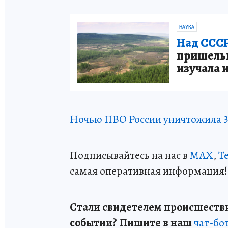
НАУКА
Над СССР
пришельце
изучала 
Ночью ПВО России уничтожила 3
Подписывайтесь на нас в
MAX
,
T
самая оперативная информация!
Стали свидетелем происшестви
событии? Пишите в наш
чат-бо