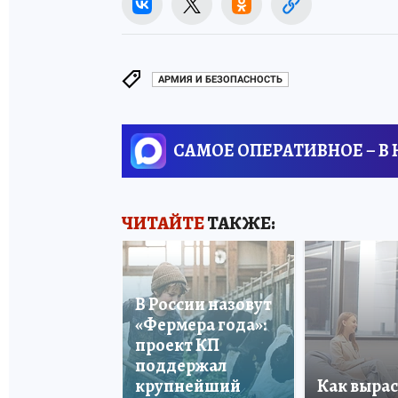
АРМИЯ И БЕЗОПАСНОСТЬ
САМОЕ ОПЕРАТИВНОЕ – В
ЧИТАЙТЕ
ТАКЖЕ:
В России назовут
«Фермера года»:
проект КП
поддержал
крупнейший
Как вырас