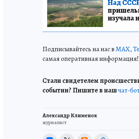
Над СССР
пришельце
изучала 
Подписывайтесь на нас в
MAX
,
T
самая оперативная информация!
Стали свидетелем происшестви
событии? Пишите в наш
чат-бо
Александр Клименок
журналист