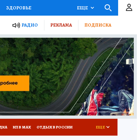
ЗДОРОВЬЕ
ЕЩЕ
ТЫ РОССИИ
РАДИО
РЕКЛАМА
ПОДПИСКА
КРЕТЫ
ПУТЕВОДИТЕЛЬ
 ЖЕЛЕЗА
ТУРИЗМ
Д ПОТРЕБИТЕЛЯ
ВСЕ О КП
ДКА
КП В МАХ
ОТДЫХ В РОССИИ
ЕЩЕ