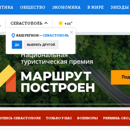
ИТИКА
ОБЩЕСТВО
ЭКОНОМИКА
В МИРЕ
ЗВЕЗДЫ
ЛУМНИСТЫ
ПРОИСШЕСТВИЯ
НАЦИОНАЛЬНЫЕ ПРОЕК
СЕВАСТОПОЛЬ
+25
°
ВАШ РЕГИОН —
СЕВАСТОПОЛЬ
Ы
ОТКРЫВАЕМ МИР
Я ЗНАЮ
СЕМЬЯ
ЖЕНСКИЕ СЕ
ДА
ВЫБРАТЬ ДРУГОЙ
ПРОМОКОДЫ
СЕРИАЛЫ
СПЕЦПРОЕКТЫ
ДЕФИЦИТ
ВИЗОР
КОЛЛЕКЦИИ
КОНКУРСЫ
РАБОТА У НАС
ГИ
НА САЙТЕ
ТОПИСЬ СЕВАСТОПОЛЯ
ТОЛЬКО У НАС
ВОЕНКОРЫ
УКРАИНА: СВО