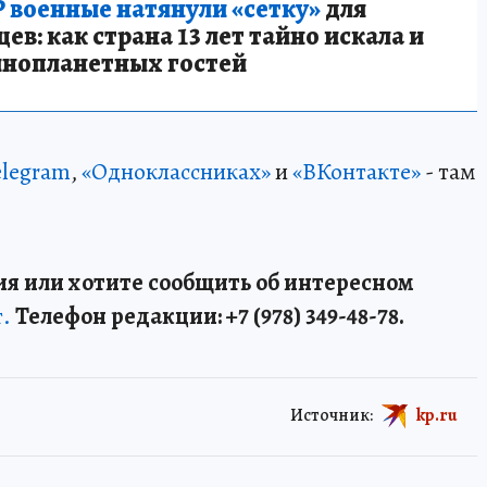
 военные натянули «сетку»
для
в: как страна 13 лет тайно искала и
инопланетных гостей
elegram
,
«Одноклассниках»
и
«ВКонтакте»
- там
я или хотите сообщить об интересном
т.
Телефон редакции: +7 (978) 349-48-78.
Источник:
kp.ru