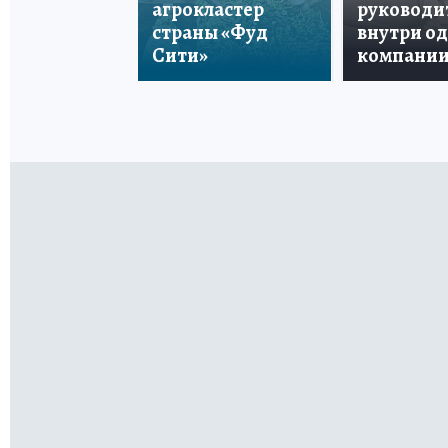
агрокластер
руководи
страны «Фуд
внутри о
Сити»
компани