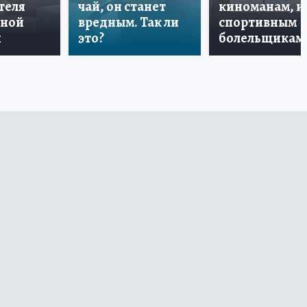
теля
чай, он станет
киноманам, и
дной
вредным. Так ли
спортивным
и
это?
болельщикам