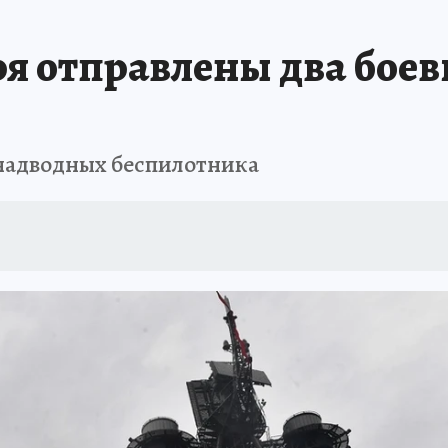
АФИША
ИСПЫТАНО НА СЕБЕ
ря отправлены два бое
 надводных беспилотника