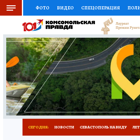
ФОТО
ВИДЕО
СПЕЦОПЕРАЦИЯ
ПОЛ
СОЦПОДДЕРЖКА
НАУКА
СПОРТ
КО
ВЫБОР ЭКСПЕРТОВ
ДОКТОР
ФИНАНС
КНИЖНАЯ ПОЛКА
ПРОГНОЗЫ НА СПОРТ
ПРЕСС-ЦЕНТР
НЕДВИЖИМОСТЬ
ТЕЛЕ
РАДИО КП
РЕКЛАМА
ТЕСТЫ
НОВОЕ 
СЕГОДНЯ:
НОВОСТИ
СЕВАСТОПОЛЬ НА ВИДУ
ЛЕ