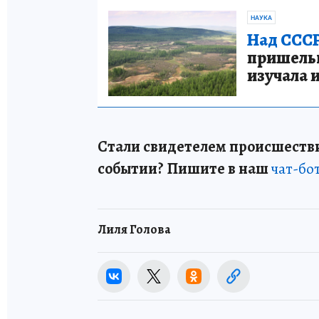
НАУКА
Над СССР
пришельце
изучала 
Стали свидетелем происшестви
событии? Пишите в наш
чат-бо
Лиля Голова