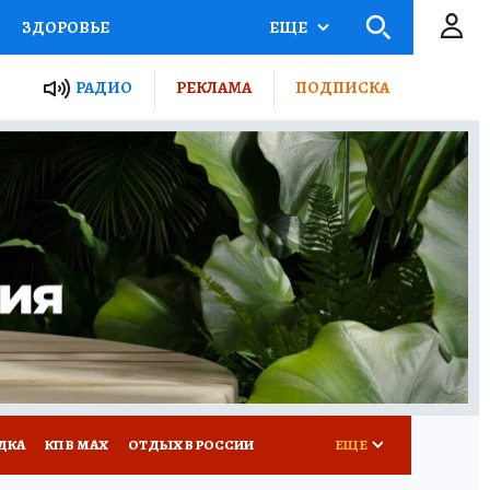
ЗДОРОВЬЕ
ЕЩЕ
ТЫ РОССИИ
РАДИО
РЕКЛАМА
ПОДПИСКА
КРЕТЫ
ПУТЕВОДИТЕЛЬ
 ЖЕЛЕЗА
ТУРИЗМ
Д ПОТРЕБИТЕЛЯ
ВСЕ О КП
ДКА
КП В МАХ
ОТДЫХ В РОССИИ
ЕЩЕ