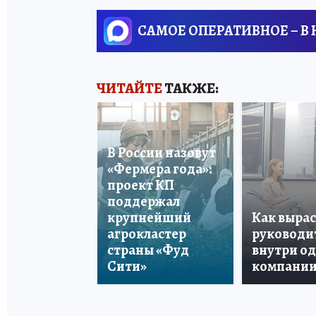
САМОЕ ОПЕРАТИВНОЕ – В
ЧИТАЙТЕ
ТАКЖЕ:
В России назовут
«Фермера года»:
проект КП
поддержал
крупнейший
Как вырас
агрокластер
руководи
страны «Фуд
внутри о
Сити»
компани