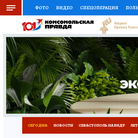
ФОТО
ВИДЕО
СПЕЦОПЕРАЦИЯ
ПОЛ
СОЦПОДДЕРЖКА
НАУКА
СПОРТ
КО
ВЫБОР ЭКСПЕРТОВ
ДОКТОР
ФИНАНС
КНИЖНАЯ ПОЛКА
ПРОГНОЗЫ НА СПОРТ
ПРЕСС-ЦЕНТР
НЕДВИЖИМОСТЬ
ТЕЛЕ
РАДИО КП
РЕКЛАМА
ТЕСТЫ
НОВОЕ 
СЕГОДНЯ:
НОВОСТИ
СЕВАСТОПОЛЬ НА ВИДУ
ЛЕ