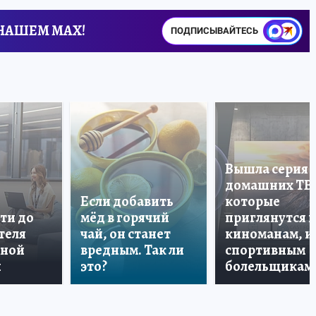
 НАШЕМ MAX!
ПОДПИСЫВАЙТЕСЬ
Вышла серия
домашних ТВ
Если добавить
которые
ти до
мёд в горячий
приглянутся 
теля
чай, он станет
киноманам, и
дной
вредным. Так ли
спортивным
и
это?
болельщикам