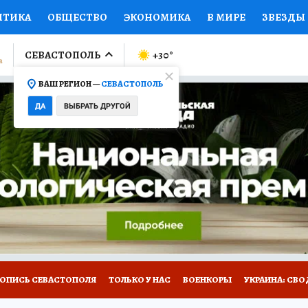
ИТИКА
ОБЩЕСТВО
ЭКОНОМИКА
В МИРЕ
ЗВЕЗДЫ
ЛУМНИСТЫ
ПРОИСШЕСТВИЯ
НАЦИОНАЛЬНЫЕ ПРОЕК
СЕВАСТОПОЛЬ
+30
°
ВАШ РЕГИОН —
СЕВАСТОПОЛЬ
Ы
ОТКРЫВАЕМ МИР
Я ЗНАЮ
СЕМЬЯ
ЖЕНСКИЕ СЕ
ДА
ВЫБРАТЬ ДРУГОЙ
ПРОМОКОДЫ
СЕРИАЛЫ
СПЕЦПРОЕКТЫ
ДЕФИЦИТ
ВИЗОР
КОЛЛЕКЦИИ
КОНКУРСЫ
РАБОТА У НАС
ГИ
НА САЙТЕ
ТОПИСЬ СЕВАСТОПОЛЯ
ТОЛЬКО У НАС
ВОЕНКОРЫ
УКРАИНА: СВО