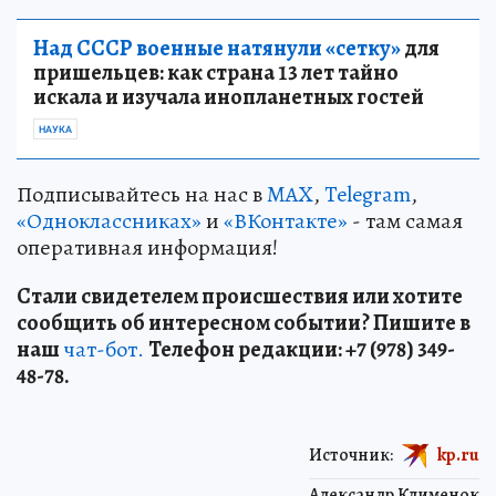
Над СССР военные натянули «сетку»
для
пришельцев: как страна 13 лет тайно
искала и изучала инопланетных гостей
НАУКА
Подписывайтесь на нас в
MAX
,
Telegram
,
«Одноклассниках»
и
«ВКонтакте»
- там самая
оперативная информация!
Стали свидетелем происшествия или хотите
сообщить об интересном событии? Пишите в
наш
чат-бот.
Телефон редакции: +7 (978) 349-
48-78.
Источник:
kp.ru
Александр Клименок