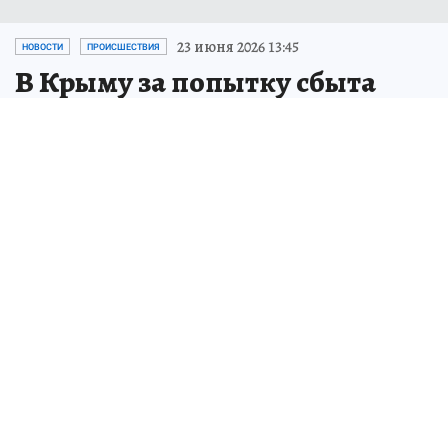
23 июня 2026 13:45
НОВОСТИ
ПРОИСШЕСТВИЯ
В Крыму за попытку сбыта
партии наркотиков осудили
жителя Подмосковья
Подсудимый свою вину в продаже
запрещенных веществ в Ялте признал не
полностью