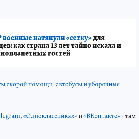
 военные натянули «сетку»
для
в: как страна 13 лет тайно искала и
инопланетных гостей
ты скорой помощи, автобусы и уборочные
elegram
,
«Одноклассниках»
и
«ВКонтакте»
- там