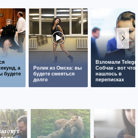
ся
Взломали Telegr
екунд, а
Ролик из Омска: вы
Собчак - вот что
ы будете
будете смеяться
нашлось в
долго
переписках
назовут