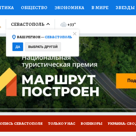
ИТИКА
ОБЩЕСТВО
ЭКОНОМИКА
В МИРЕ
ЗВЕЗДЫ
ЛУМНИСТЫ
ПРОИСШЕСТВИЯ
НАЦИОНАЛЬНЫЕ ПРОЕК
СЕВАСТОПОЛЬ
+33
°
ВАШ РЕГИОН —
СЕВАСТОПОЛЬ
Ы
ОТКРЫВАЕМ МИР
Я ЗНАЮ
СЕМЬЯ
ЖЕНСКИЕ СЕ
ДА
ВЫБРАТЬ ДРУГОЙ
ПРОМОКОДЫ
СЕРИАЛЫ
СПЕЦПРОЕКТЫ
ДЕФИЦИТ
ВИЗОР
КОЛЛЕКЦИИ
КОНКУРСЫ
РАБОТА У НАС
ГИ
НА САЙТЕ
ТОПИСЬ СЕВАСТОПОЛЯ
ТОЛЬКО У НАС
ВОЕНКОРЫ
УКРАИНА: СВО