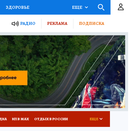
ЗДОРОВЬЕ
ЕЩЕ
ТЫ РОССИИ
РАДИО
РЕКЛАМА
ПОДПИСКА
КРЕТЫ
ПУТЕВОДИТЕЛЬ
 ЖЕЛЕЗА
ТУРИЗМ
Д ПОТРЕБИТЕЛЯ
ВСЕ О КП
ДКА
КП В МАХ
ОТДЫХ В РОССИИ
ЕЩЕ