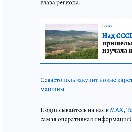
глава региона.
НАУКА
Над СССР
пришельце
изучала 
Севастополь закупит новые каре
машины
Подписывайтесь на нас в
MAX
,
T
самая оперативная информация!