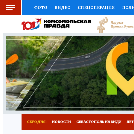
ФОТО
ВИДЕО
СПЕЦОПЕРАЦИЯ
ПОЛ
СОЦПОДДЕРЖКА
НАУКА
СПОРТ
КО
ВЫБОР ЭКСПЕРТОВ
ДОКТОР
ФИНАНС
КНИЖНАЯ ПОЛКА
ПРОГНОЗЫ НА СПОРТ
ПРЕСС-ЦЕНТР
НЕДВИЖИМОСТЬ
ТЕЛЕ
РАДИО КП
РЕКЛАМА
ТЕСТЫ
НОВОЕ 
СЕГОДНЯ:
НОВОСТИ
СЕВАСТОПОЛЬ НА ВИДУ
ЛЕ