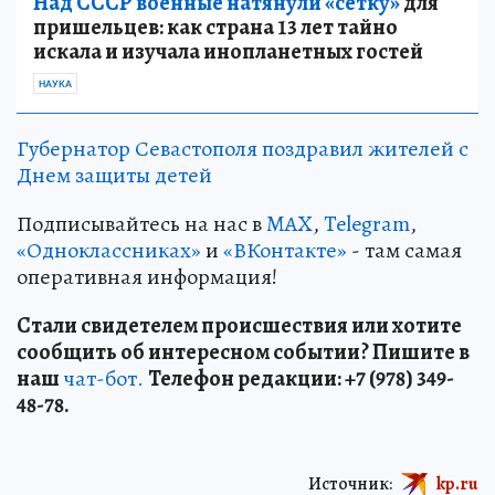
Над СССР военные натянули «сетку»
для
пришельцев: как страна 13 лет тайно
искала и изучала инопланетных гостей
НАУКА
Губернатор Севастополя поздравил жителей с
Днем защиты детей
Подписывайтесь на нас в
MAX
,
Telegram
,
«Одноклассниках»
и
«ВКонтакте»
- там самая
оперативная информация!
Стали свидетелем происшествия или хотите
сообщить об интересном событии? Пишите в
наш
чат-бот.
Телефон редакции: +7 (978) 349-
48-78.
Источник:
kp.ru