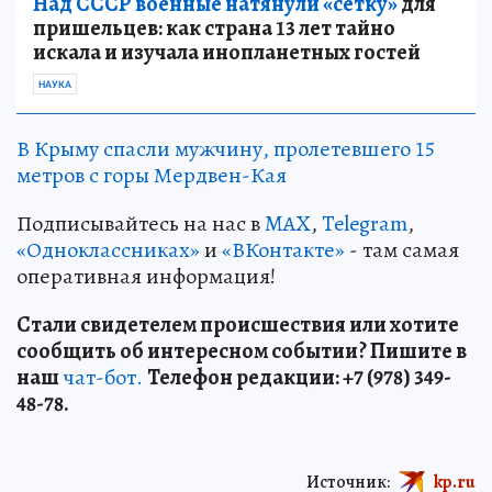
Над СССР военные натянули «сетку»
для
пришельцев: как страна 13 лет тайно
искала и изучала инопланетных гостей
НАУКА
В Крыму спасли мужчину, пролетевшего 15
метров с горы Мердвен-Кая
Подписывайтесь на нас в
MAX
,
Telegram
,
«Одноклассниках»
и
«ВКонтакте»
- там самая
оперативная информация!
Стали свидетелем происшествия или хотите
сообщить об интересном событии? Пишите в
наш
чат-бот.
Телефон редакции: +7 (978) 349-
48-78.
Источник:
kp.ru