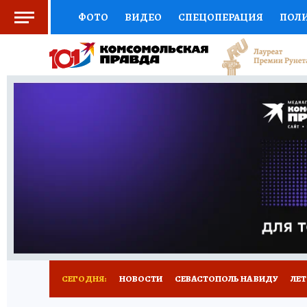
ФОТО
ВИДЕО
СПЕЦОПЕРАЦИЯ
ПОЛ
СОЦПОДДЕРЖКА
НАУКА
СПОРТ
КО
ВЫБОР ЭКСПЕРТОВ
ДОКТОР
ФИНАНС
КНИЖНАЯ ПОЛКА
ПРОГНОЗЫ НА СПОРТ
ПРЕСС-ЦЕНТР
НЕДВИЖИМОСТЬ
ТЕЛЕ
РАДИО КП
РЕКЛАМА
ТЕСТЫ
НОВОЕ 
СЕГОДНЯ:
НОВОСТИ
СЕВАСТОПОЛЬ НА ВИДУ
ЛЕ