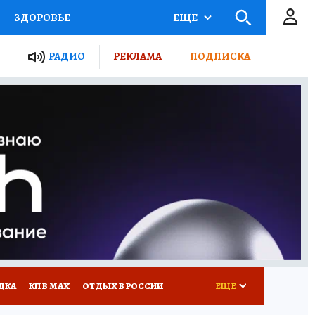
ЗДОРОВЬЕ
ЕЩЕ
ТЫ РОССИИ
РАДИО
РЕКЛАМА
ПОДПИСКА
КРЕТЫ
ПУТЕВОДИТЕЛЬ
 ЖЕЛЕЗА
ТУРИЗМ
Д ПОТРЕБИТЕЛЯ
ВСЕ О КП
ДКА
КП В МАХ
ОТДЫХ В РОССИИ
ЕЩЕ