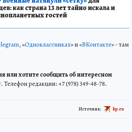
 военные натянули «сетку»
для
в: как страна 13 лет тайно искала и
инопланетных гостей
elegram
, «
Одноклассниках
» и «
ВКонтакте
» - там
я или хотите сообщить об интересном
. Телефон редакции: +7 (978) 349-48-78.
Источник:
kp.ru