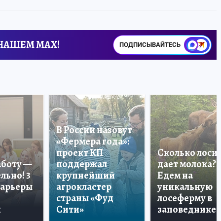
 НАШЕМ MAX!
ПОДПИСЫВАЙТЕСЬ
В России назовут
«Фермера года»:
проект КП
Сколько лоси
аботу —
поддержал
дает молока?
льно! 3
крупнейший
Едем на
карьеры
агрокластер
уникальную
страны «Фуд
лосеферму в
и
Сити»
заповеднике!