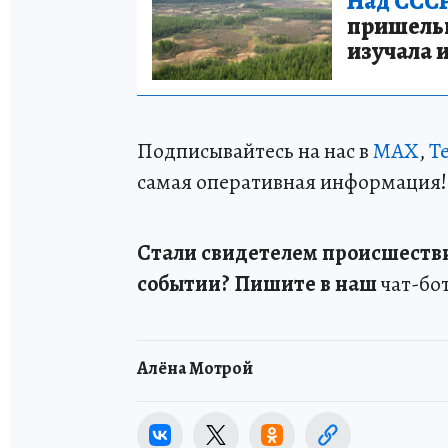
Над СССР
пришельце
изучала 
Подписывайтесь на нас в
MAX
,
T
самая оперативная информация!
Стали свидетелем происшестви
событии? Пишите в наш
чат-бот
Алёна Мотрой