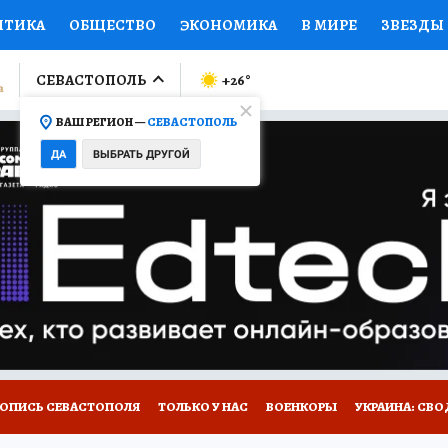
ИТИКА
ОБЩЕСТВО
ЭКОНОМИКА
В МИРЕ
ЗВЕЗДЫ
ЛУМНИСТЫ
ПРОИСШЕСТВИЯ
НАЦИОНАЛЬНЫЕ ПРОЕК
СЕВАСТОПОЛЬ
+26
°
ВАШ РЕГИОН —
СЕВАСТОПОЛЬ
Ы
ОТКРЫВАЕМ МИР
Я ЗНАЮ
СЕМЬЯ
ЖЕНСКИЕ СЕ
ДА
ВЫБРАТЬ ДРУГОЙ
ПРОМОКОДЫ
СЕРИАЛЫ
СПЕЦПРОЕКТЫ
ДЕФИЦИТ
ВИЗОР
КОЛЛЕКЦИИ
КОНКУРСЫ
РАБОТА У НАС
ГИ
НА САЙТЕ
ТОПИСЬ СЕВАСТОПОЛЯ
ТОЛЬКО У НАС
ВОЕНКОРЫ
УКРАИНА: СВО