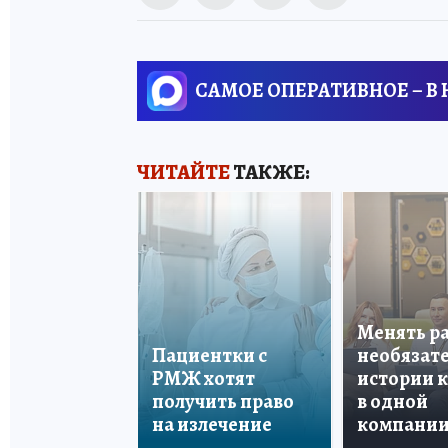
САМОЕ ОПЕРАТИВНОЕ – В
ЧИТАЙТЕ
ТАКЖЕ:
Менять р
Пациентки с
необязате
РМЖ хотят
истории 
получить право
в одной
на излечение
компани