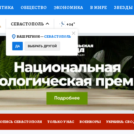
ИТИКА
ОБЩЕСТВО
ЭКОНОМИКА
В МИРЕ
ЗВЕЗДЫ
ЛУМНИСТЫ
ПРОИСШЕСТВИЯ
НАЦИОНАЛЬНЫЕ ПРОЕК
СЕВАСТОПОЛЬ
+24
°
ВАШ РЕГИОН —
СЕВАСТОПОЛЬ
Ы
ОТКРЫВАЕМ МИР
Я ЗНАЮ
СЕМЬЯ
ЖЕНСКИЕ СЕ
ДА
ВЫБРАТЬ ДРУГОЙ
ПРОМОКОДЫ
СЕРИАЛЫ
СПЕЦПРОЕКТЫ
ДЕФИЦИТ
ВИЗОР
КОЛЛЕКЦИИ
КОНКУРСЫ
РАБОТА У НАС
ГИ
НА САЙТЕ
ТОПИСЬ СЕВАСТОПОЛЯ
ТОЛЬКО У НАС
ВОЕНКОРЫ
УКРАИНА: СВО