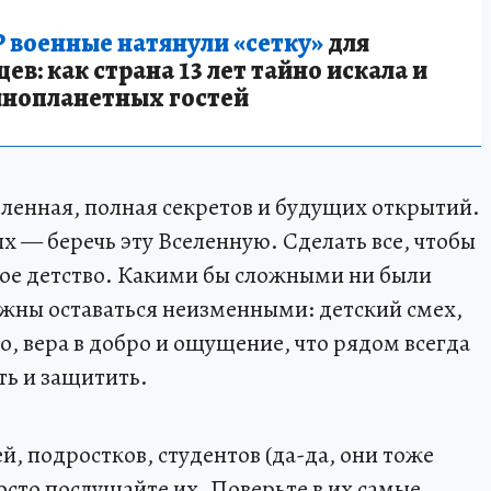
 военные натянули «сетку»
для
в: как страна 13 лет тайно искала и
инопланетных гостей
ленная, полная секретов и будущих открытий.
ых — беречь эту Вселенную. Сделать все, чтобы
вое детство. Какими бы сложными ни были
лжны оставаться неизменными: детский смех,
о, вера в добро и ощущение, что рядом всегда
ть и защитить.
, подростков, студентов (да-да, они тоже
осто послушайте их. Поверьте в их самые