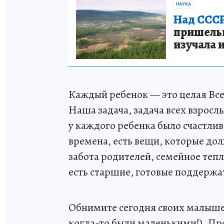
НАУКА
Над СССР
пришельце
изучала 
Каждый ребенок — это целая Все
Наша задача, задача всех взросл
у каждого ребенка было счастли
времена, есть вещи, которые до
забота родителей, семейное тепл
есть старшие, готовые поддержа
Обнимите сегодня своих малышей
когда-то были маленькими!). Пр