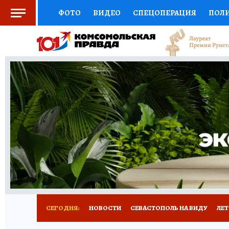
ФОТО
ВИДЕО
СПЕЦОПЕРАЦИЯ
ПОЛ
СОЦПОДДЕРЖКА
НАУКА
СПОРТ
КО
ВЫБОР ЭКСПЕРТОВ
ДОКТОР
ФИНАНС
КНИЖНАЯ ПОЛКА
ПРОГНОЗЫ НА СПОРТ
ПРЕСС-ЦЕНТР
НЕДВИЖИМОСТЬ
ТЕЛЕ
РАДИО КП
РЕКЛАМА
ТЕСТЫ
НОВОЕ 
СЕГОДНЯ:
НОВОСТИ
СЕВАСТОПОЛЬ НА ВИДУ
ЛЕ