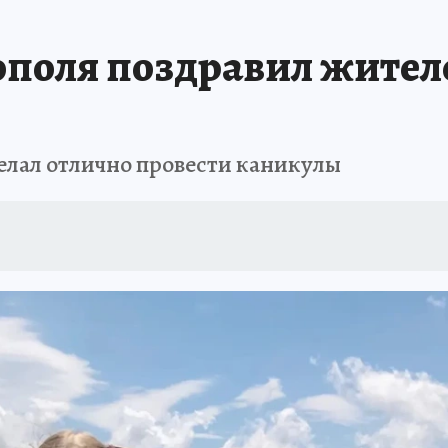
АФИША
ИСПЫТАНО НА СЕБЕ
ополя поздравил жител
елал отлично провести каникулы