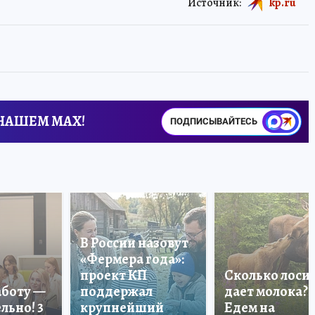
Источник:
kp.ru
 НАШЕМ MAX!
ПОДПИСЫВАЙТЕСЬ
В России назовут
«Фермера года»:
проект КП
Сколько лоси
аботу —
поддержал
дает молока?
льно! 3
крупнейший
Едем на