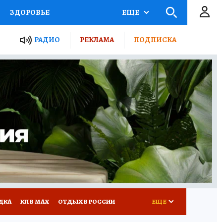
ЗДОРОВЬЕ
ЕЩЕ
ТЫ РОССИИ
РАДИО
РЕКЛАМА
ПОДПИСКА
КРЕТЫ
ПУТЕВОДИТЕЛЬ
 ЖЕЛЕЗА
ТУРИЗМ
Д ПОТРЕБИТЕЛЯ
ВСЕ О КП
ДКА
КП В МАХ
ОТДЫХ В РОССИИ
ЕЩЕ