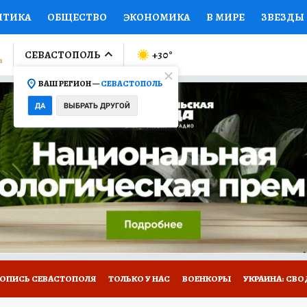
ИТИКА
ОБЩЕСТВО
ЭКОНОМИКА
В МИРЕ
ЗВЕЗДЫ
ЛУМНИСТЫ
ПРОИСШЕСТВИЯ
НАЦИОНАЛЬНЫЕ ПРОЕК
СЕВАСТОПОЛЬ
+30
°
ВАШ РЕГИОН —
СЕВАСТОПОЛЬ
Ы
ОТКРЫВАЕМ МИР
Я ЗНАЮ
СЕМЬЯ
ЖЕНСКИЕ СЕ
ДА
ВЫБРАТЬ ДРУГОЙ
ПРОМОКОДЫ
СЕРИАЛЫ
СПЕЦПРОЕКТЫ
ДЕФИЦИТ
ВИЗОР
КОЛЛЕКЦИИ
КОНКУРСЫ
РАБОТА У НАС
ГИ
НА САЙТЕ
ТОПИСЬ СЕВАСТОПОЛЯ
ТОЛЬКО У НАС
ВОЕНКОРЫ
УКРАИНА: СВО