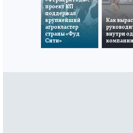
проект КП
поддержал
крупнейший
Как вырас
агрокластер
руководи
страны «Фуд
внутри о
Сити»
компани