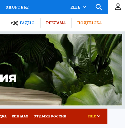
ЗДОРОВЬЕ
ЕЩЕ
ТЫ РОССИИ
РАДИО
РЕКЛАМА
ПОДПИСКА
КРЕТЫ
ПУТЕВОДИТЕЛЬ
 ЖЕЛЕЗА
ТУРИЗМ
Д ПОТРЕБИТЕЛЯ
ВСЕ О КП
ДКА
КП В МАХ
ОТДЫХ В РОССИИ
ЕЩЕ