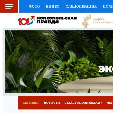
ФОТО
ВИДЕО
СПЕЦОПЕРАЦИЯ
ПОЛ
СОЦПОДДЕРЖКА
НАУКА
СПОРТ
КО
ВЫБОР ЭКСПЕРТОВ
ДОКТОР
ФИНАНС
КНИЖНАЯ ПОЛКА
ПРОГНОЗЫ НА СПОРТ
ПРЕСС-ЦЕНТР
НЕДВИЖИМОСТЬ
ТЕЛЕ
РАДИО КП
РЕКЛАМА
ТЕСТЫ
НОВОЕ 
СЕГОДНЯ:
НОВОСТИ
СЕВАСТОПОЛЬ НА ВИДУ
ЛЕ