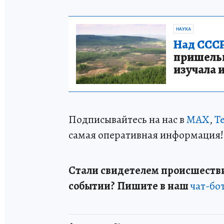
НАУКА
Над СССР
пришельце
изучала 
Подписывайтесь на нас в
MAX
,
T
самая оперативная информация!
Стали свидетелем происшестви
событии? Пишите в наш
чат-бо