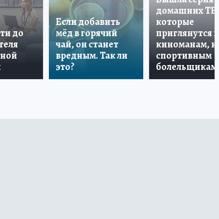
домашних ТВ
Если добавить
которые
ти до
мёд в горячий
приглянутся 
теля
чай, он станет
киноманам, и
дной
вредным. Так ли
спортивным
и
это?
болельщикам