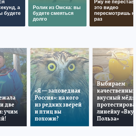
ся
Ржу не перестава
екунд, а
Ролик из Омска: вы
это видео
ы будете
будете смеяться
пересмотришь н
долго
раз
Выбираем
«Я — заповедная
качественный
лежала
Россия»: на кого
вкусный мёд:
и две
из редких зверей
протестирова
: учим
и птиц вы
линейку «Вкус
й!
похожи?
Польза»