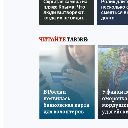
Скрытая камера на
Ролик длит
пляже Крыма: Что
несколько с
люди вытворяют,
смеяться в
когда их не видят...
долго
ЧИТАЙТЕ
ТАКЖЕ:
В России
У фанзы 
появилась
оморочка 
банковская карта
мордушки
для волонтеров
удэгейски