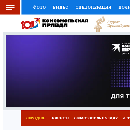
ФОТО
ВИДЕО
СПЕЦОПЕРАЦИЯ
ПОЛ
СОЦПОДДЕРЖКА
НАУКА
СПОРТ
КО
ВЫБОР ЭКСПЕРТОВ
ДОКТОР
ФИНАНС
КНИЖНАЯ ПОЛКА
ПРОГНОЗЫ НА СПОРТ
ПРЕСС-ЦЕНТР
НЕДВИЖИМОСТЬ
ТЕЛЕ
РАДИО КП
РЕКЛАМА
ТЕСТЫ
НОВОЕ 
СЕГОДНЯ:
НОВОСТИ
СЕВАСТОПОЛЬ НА ВИДУ
ЛЕ