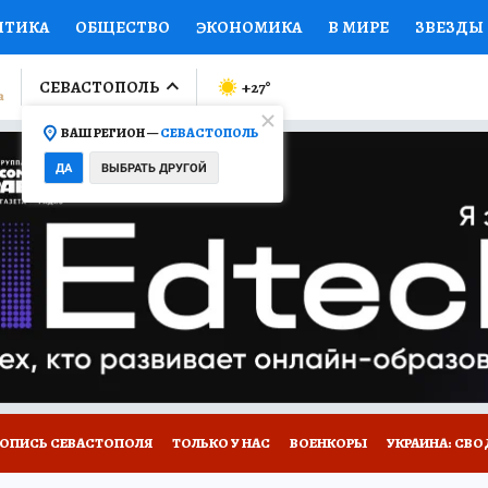
ИТИКА
ОБЩЕСТВО
ЭКОНОМИКА
В МИРЕ
ЗВЕЗДЫ
ЛУМНИСТЫ
ПРОИСШЕСТВИЯ
НАЦИОНАЛЬНЫЕ ПРОЕК
СЕВАСТОПОЛЬ
+27
°
ВАШ РЕГИОН —
СЕВАСТОПОЛЬ
Ы
ОТКРЫВАЕМ МИР
Я ЗНАЮ
СЕМЬЯ
ЖЕНСКИЕ СЕ
ДА
ВЫБРАТЬ ДРУГОЙ
ПРОМОКОДЫ
СЕРИАЛЫ
СПЕЦПРОЕКТЫ
ДЕФИЦИТ
ВИЗОР
КОЛЛЕКЦИИ
КОНКУРСЫ
РАБОТА У НАС
ГИ
НА САЙТЕ
ТОПИСЬ СЕВАСТОПОЛЯ
ТОЛЬКО У НАС
ВОЕНКОРЫ
УКРАИНА: СВО