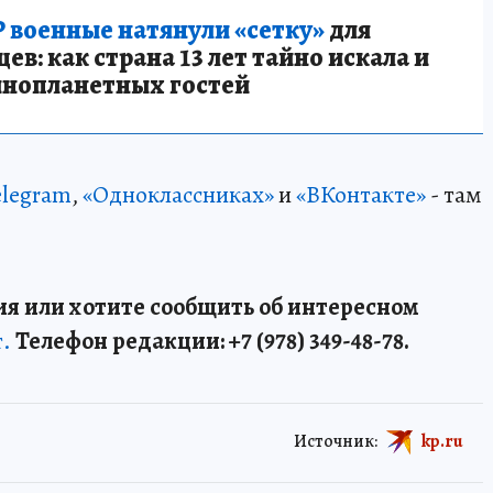
 военные натянули «сетку»
для
в: как страна 13 лет тайно искала и
инопланетных гостей
elegram
,
«Одноклассниках»
и
«ВКонтакте»
- там
я или хотите сообщить об интересном
т.
Телефон редакции: +7 (978) 349-48-78.
Источник:
kp.ru