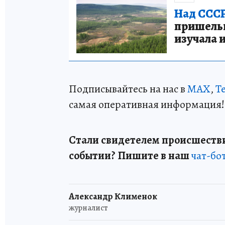
Над СССР
пришельце
изучала 
Подписывайтесь на нас в
MAX
,
T
самая оперативная информация!
Стали свидетелем происшестви
событии? Пишите в наш
чат-бо
Александр Клименок
журналист