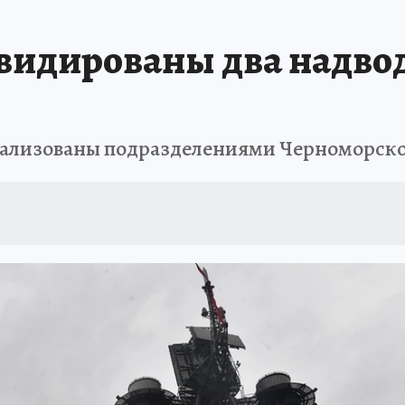
АФИША
ИСПЫТАНО НА СЕБЕ
квидированы два надво
рализованы подразделениями Черноморско