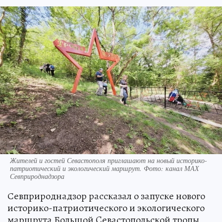
Жителей и гостей Севастополя приглашают на новый историко-
патриотический и экологический маршрут. Фото: канал МАХ
Севприроднадзора
Севприроднадзор рассказал о запуске нового
историко-патриотического и экологического
маршрута Большой Cевастопольской тропы