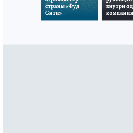
страны «Фуд
внутри о
Сити»
компани