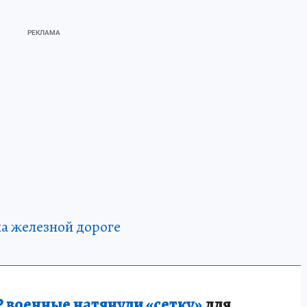
а железной дороге
 военные натянули «сетку»
для