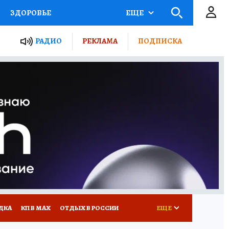
ЗДОРОВЬЕ
ЕЩЕ
ТЫ РОССИИ
РАДИО
РЕКЛАМА
ПОДПИСКА
КРЕТЫ
ПУТЕВОДИТЕЛЬ
 ЖЕЛЕЗА
ТУРИЗМ
Д ПОТРЕБИТЕЛЯ
ВСЕ О КП
ДКА
КП В МАХ
ОТДЫХ В РОССИИ
ЕЩЕ