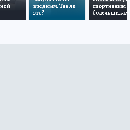
дной
вредным. Так ли
спортивным
и
это?
болельщикам