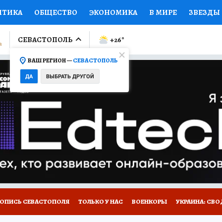
ИТИКА
ОБЩЕСТВО
ЭКОНОМИКА
В МИРЕ
ЗВЕЗДЫ
ЛУМНИСТЫ
ПРОИСШЕСТВИЯ
НАЦИОНАЛЬНЫЕ ПРОЕК
СЕВАСТОПОЛЬ
+26
°
ВАШ РЕГИОН —
СЕВАСТОПОЛЬ
Ы
ОТКРЫВАЕМ МИР
Я ЗНАЮ
СЕМЬЯ
ЖЕНСКИЕ СЕ
ДА
ВЫБРАТЬ ДРУГОЙ
ПРОМОКОДЫ
СЕРИАЛЫ
СПЕЦПРОЕКТЫ
ДЕФИЦИТ
ВИЗОР
КОЛЛЕКЦИИ
КОНКУРСЫ
РАБОТА У НАС
ГИ
НА САЙТЕ
ТОПИСЬ СЕВАСТОПОЛЯ
ТОЛЬКО У НАС
ВОЕНКОРЫ
УКРАИНА: СВО