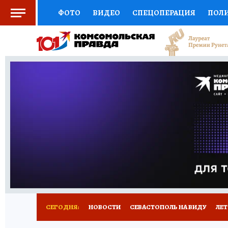
ФОТО
ВИДЕО
СПЕЦОПЕРАЦИЯ
ПОЛ
СОЦПОДДЕРЖКА
НАУКА
СПОРТ
КО
ВЫБОР ЭКСПЕРТОВ
ДОКТОР
ФИНАНС
КНИЖНАЯ ПОЛКА
ПРОГНОЗЫ НА СПОРТ
ПРЕСС-ЦЕНТР
НЕДВИЖИМОСТЬ
ТЕЛЕ
РАДИО КП
РЕКЛАМА
ТЕСТЫ
НОВОЕ 
СЕГОДНЯ:
НОВОСТИ
СЕВАСТОПОЛЬ НА ВИДУ
ЛЕ