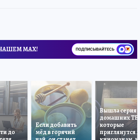
 НАШЕМ MAX!
ПОДПИСЫВАЙТЕСЬ
Вышла серия
домашних ТВ
Если добавить
которые
ти до
мёд в горячий
приглянутся 
теля
чай, он станет
киноманам, и