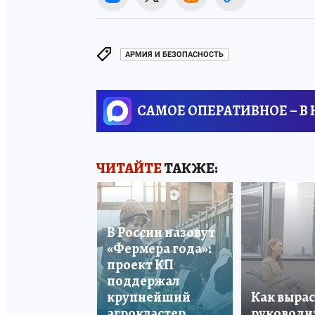
АРМИЯ И БЕЗОПАСНОСТЬ
САМОЕ ОПЕРАТИВНОЕ – В
ЧИТАЙТЕ
ТАКЖЕ:
В России назовут
«Фермера года»:
проект КП
поддержал
крупнейший
Как вырас
агрокластер
руководи