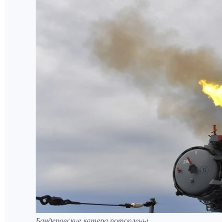
Бандеровские катера потоплены