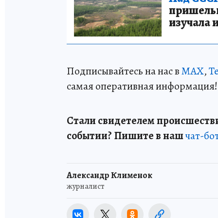
пришельце
изучала 
Подписывайтесь на нас в
MAX
,
T
самая оперативная информация!
Стали свидетелем происшестви
событии? Пишите в наш
чат-бо
Александр Клименок
журналист