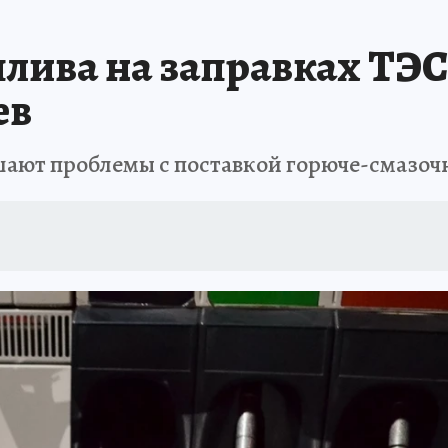
АФИША
ИСПЫТАНО НА СЕБЕ
лива на заправках ТЭС
ев
шают проблемы с поставкой горюче-смазоч