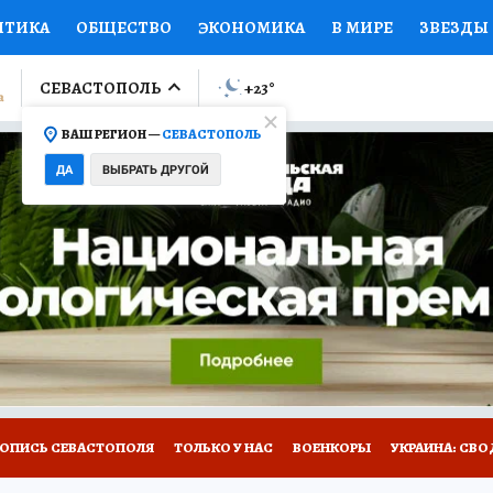
ИТИКА
ОБЩЕСТВО
ЭКОНОМИКА
В МИРЕ
ЗВЕЗДЫ
ЛУМНИСТЫ
ПРОИСШЕСТВИЯ
НАЦИОНАЛЬНЫЕ ПРОЕК
СЕВАСТОПОЛЬ
+23
°
ВАШ РЕГИОН —
СЕВАСТОПОЛЬ
Ы
ОТКРЫВАЕМ МИР
Я ЗНАЮ
СЕМЬЯ
ЖЕНСКИЕ СЕ
ДА
ВЫБРАТЬ ДРУГОЙ
ПРОМОКОДЫ
СЕРИАЛЫ
СПЕЦПРОЕКТЫ
ДЕФИЦИТ
ВИЗОР
КОЛЛЕКЦИИ
КОНКУРСЫ
РАБОТА У НАС
ГИ
НА САЙТЕ
ТОПИСЬ СЕВАСТОПОЛЯ
ТОЛЬКО У НАС
ВОЕНКОРЫ
УКРАИНА: СВО