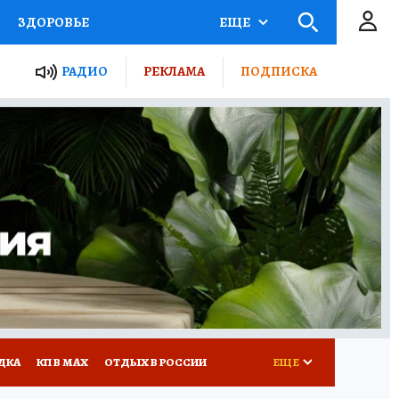
ЗДОРОВЬЕ
ЕЩЕ
ТЫ РОССИИ
РАДИО
РЕКЛАМА
ПОДПИСКА
КРЕТЫ
ПУТЕВОДИТЕЛЬ
 ЖЕЛЕЗА
ТУРИЗМ
Д ПОТРЕБИТЕЛЯ
ВСЕ О КП
ДКА
КП В МАХ
ОТДЫХ В РОССИИ
ЕЩЕ