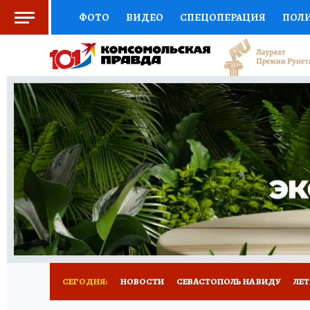
ФОТО
ВИДЕО
СПЕЦОПЕРАЦИЯ
ПОЛ
СОЦПОДДЕРЖКА
НАУКА
СПОРТ
КО
ВЫБОР ЭКСПЕРТОВ
ДОКТОР
ФИНАНС
КНИЖНАЯ ПОЛКА
ПРОГНОЗЫ НА СПОРТ
ПРЕСС-ЦЕНТР
НЕДВИЖИМОСТЬ
ТЕЛЕ
РАДИО КП
РЕКЛАМА
ТЕСТЫ
НОВОЕ 
СЕГОДНЯ:
НОВОСТИ
СЕВАСТОПОЛЬ НА ВИДУ
ЛЕ