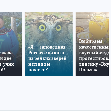
Выбираем
«Я — заповедная
качественный
лежала
Россия»: на кого
вкусный мёд:
и две
из редких зверей
протестирова
: учим
и птиц вы
линейку «Вкус
й!
похожи?
Польза»