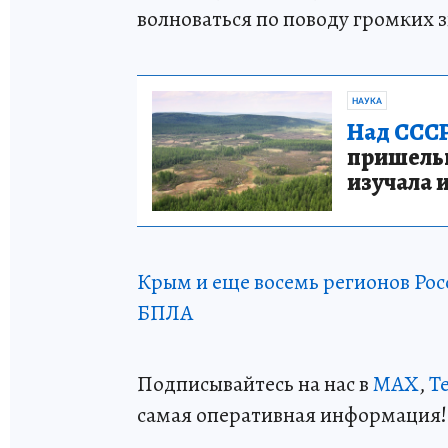
волноваться по поводу громких з
НАУКА
Над СССР
пришельце
изучала 
Крым и еще восемь регионов Рос
БПЛА
Подписывайтесь на нас в
MAX
,
T
самая оперативная информация!