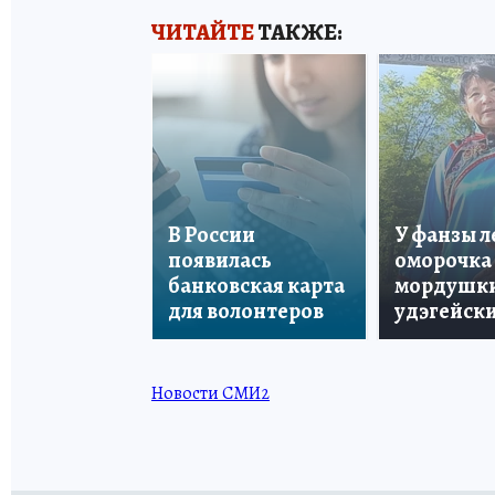
ЧИТАЙТЕ
ТАКЖЕ:
В России
У фанзы 
появилась
оморочка 
банковская карта
мордушки
для волонтеров
удэгейски
Новости СМИ2