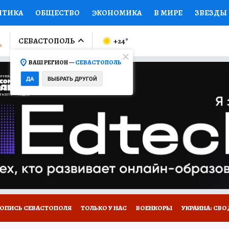
ИТИКА
ОБЩЕСТВО
ЭКОНОМИКА
В МИРЕ
ЗВЕЗДЫ
ЛУМНИСТЫ
ПРОИСШЕСТВИЯ
НАЦИОНАЛЬНЫЕ ПРОЕК
СЕВАСТОПОЛЬ
+24
°
ВАШ РЕГИОН —
СЕВАСТОПОЛЬ
Ы
ОТКРЫВАЕМ МИР
Я ЗНАЮ
СЕМЬЯ
ЖЕНСКИЕ СЕ
ДА
ВЫБРАТЬ ДРУГОЙ
ПРОМОКОДЫ
СЕРИАЛЫ
СПЕЦПРОЕКТЫ
ДЕФИЦИТ
ВИЗОР
КОЛЛЕКЦИИ
КОНКУРСЫ
РАБОТА У НАС
ГИ
НА САЙТЕ
ТОПИСЬ СЕВАСТОПОЛЯ
ТОЛЬКО У НАС
ВОЕНКОРЫ
УКРАИНА: СВО