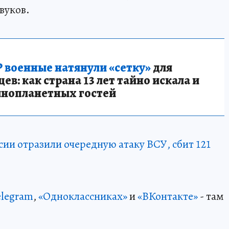
вуков.
 военные натянули «сетку»
для
в: как страна 13 лет тайно искала и
инопланетных гостей
сии отразили очередную атаку ВСУ, сбит 121
elegram
,
«Одноклассниках»
и
«ВКонтакте»
- там