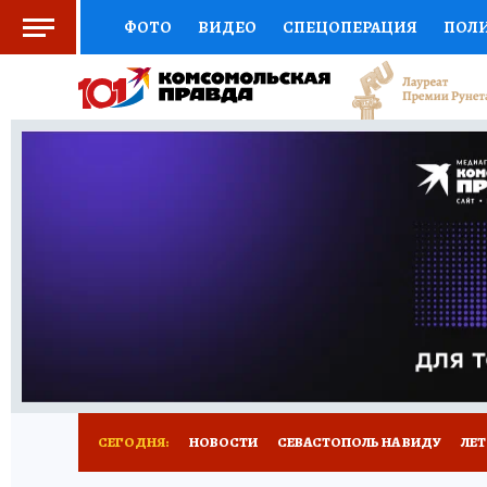
ФОТО
ВИДЕО
СПЕЦОПЕРАЦИЯ
ПОЛ
СОЦПОДДЕРЖКА
НАУКА
СПОРТ
КО
ВЫБОР ЭКСПЕРТОВ
ДОКТОР
ФИНАНС
КНИЖНАЯ ПОЛКА
ПРОГНОЗЫ НА СПОРТ
ПРЕСС-ЦЕНТР
НЕДВИЖИМОСТЬ
ТЕЛЕ
РАДИО КП
РЕКЛАМА
ТЕСТЫ
НОВОЕ 
СЕГОДНЯ:
НОВОСТИ
СЕВАСТОПОЛЬ НА ВИДУ
ЛЕ