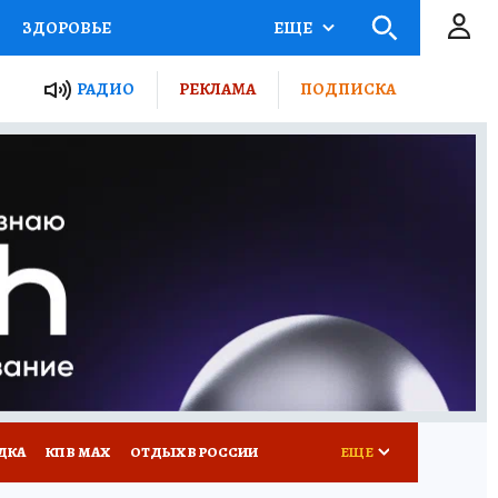
ЗДОРОВЬЕ
ЕЩЕ
ТЫ РОССИИ
РАДИО
РЕКЛАМА
ПОДПИСКА
КРЕТЫ
ПУТЕВОДИТЕЛЬ
 ЖЕЛЕЗА
ТУРИЗМ
Д ПОТРЕБИТЕЛЯ
ВСЕ О КП
ДКА
КП В МАХ
ОТДЫХ В РОССИИ
ЕЩЕ