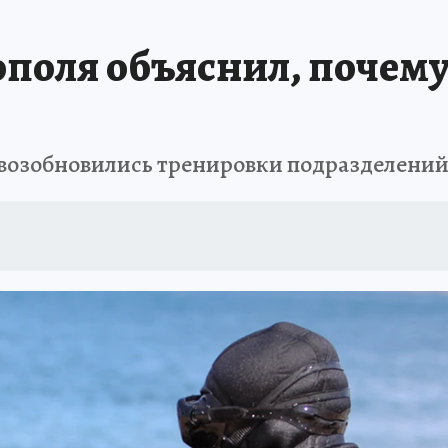
АФИША
ИСПЫТАНО НА СЕБЕ
ополя объяснил, почем
я возобновились тренировки подразделени