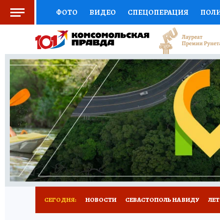
ФОТО
ВИДЕО
СПЕЦОПЕРАЦИЯ
ПОЛ
СОЦПОДДЕРЖКА
НАУКА
СПОРТ
КО
ВЫБОР ЭКСПЕРТОВ
ДОКТОР
ФИНАНС
КНИЖНАЯ ПОЛКА
ПРОГНОЗЫ НА СПОРТ
ПРЕСС-ЦЕНТР
НЕДВИЖИМОСТЬ
ТЕЛЕ
РАДИО КП
РЕКЛАМА
ТЕСТЫ
НОВОЕ 
СЕГОДНЯ:
НОВОСТИ
СЕВАСТОПОЛЬ НА ВИДУ
ЛЕ