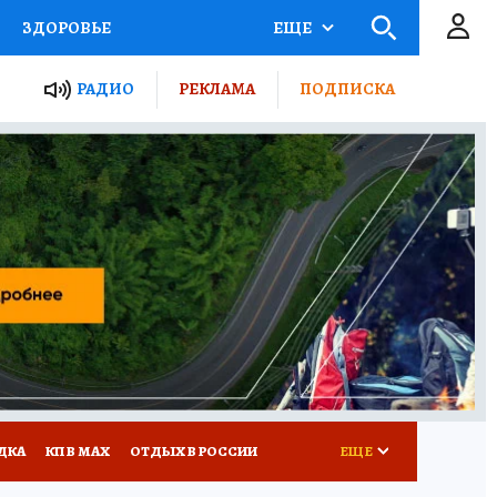
ЗДОРОВЬЕ
ЕЩЕ
ТЫ РОССИИ
РАДИО
РЕКЛАМА
ПОДПИСКА
КРЕТЫ
ПУТЕВОДИТЕЛЬ
 ЖЕЛЕЗА
ТУРИЗМ
Д ПОТРЕБИТЕЛЯ
ВСЕ О КП
ДКА
КП В МАХ
ОТДЫХ В РОССИИ
ЕЩЕ