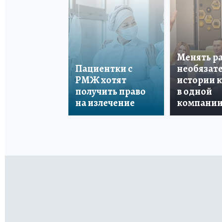
Менять р
Пациентки с
необязате
РМЖ хотят
истории 
получить право
в одной
на излечение
компани