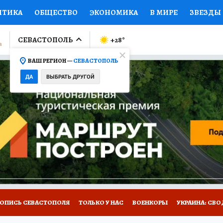
ИТИКА
ОБЩЕСТВО
ЭКОНОМИКА
В МИРЕ
ЗВЕЗДЫ
ЛУМНИСТЫ
ПРОИСШЕСТВИЯ
НАЦИОНАЛЬНЫЕ ПРОЕК
СЕВАСТОПОЛЬ
+28
°
ВАШ РЕГИОН —
СЕВАСТОПОЛЬ
Ы
ОТКРЫВАЕМ МИР
Я ЗНАЮ
СЕМЬЯ
ЖЕНСКИЕ СЕ
ДА
ВЫБРАТЬ ДРУГОЙ
ПРОМОКОДЫ
СЕРИАЛЫ
СПЕЦПРОЕКТЫ
ДЕФИЦИТ
ВИЗОР
КОЛЛЕКЦИИ
КОНКУРСЫ
РАБОТА У НАС
ГИ
НА САЙТЕ
ТОПИСЬ СЕВАСТОПОЛЯ
ТОЛЬКО У НАС
ВОЕНКОРЫ
УКРАИНА: СВО