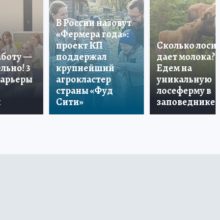
В России назовут
«Фермера года»:
проект КП
Сколько лоси
аботу —
поддержал
дает молока?
льно! 3
крупнейший
Едем на
карьеры
агрокластер
уникальную
страны «Фуд
лосеферму в
и
Сити»
заповеднике!