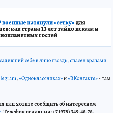
 военные натянули «сетку»
для
в: как страна 13 лет тайно искала и
инопланетных гостей
садивший себе в лицо гвоздь, спасен врачами
elegram
,
«Одноклассниках»
и
«ВКонтакте»
- там
я или хотите сообщить об интересном
т.
Телефон редакции: +7 (978) 349-48-78.