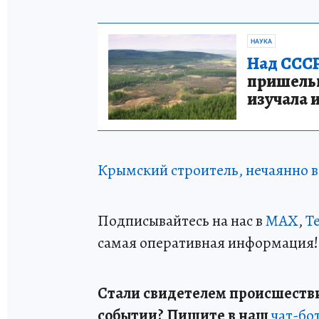
НАУКА
Над СССР
пришельце
изучала 
Крымский строитель, нечаянно в
Подписывайтесь на нас в
MAX
,
T
самая оперативная информация!
Стали свидетелем происшестви
событии? Пишите в наш
чат-бо