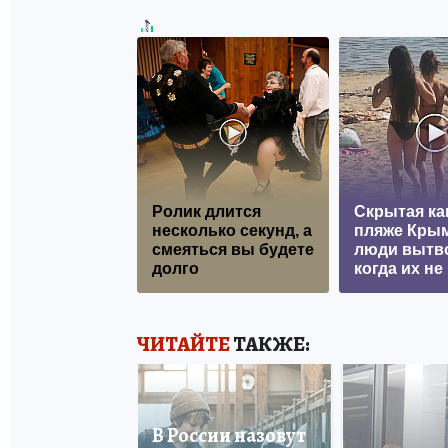
Ролик длится
Скрытая ка
несколько секунд, а
пляже Крым
смеяться вы будете
люди вытв
долго
когда их не 
ЧИТАЙТЕ
ТАКЖЕ:
В России назовут