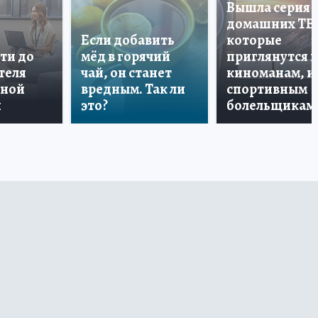
Вышла серия
домашних ТВ
Если добавить
которые
ти до
мёд в горячий
приглянутся 
теля
чай, он станет
киноманам, и
дной
вредным. Так ли
спортивным
и
это?
болельщикам