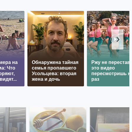
мера на
Обнаружена тайная
Ржу не перестава
а: Что
семья пропавшего
это видео
оряют,
Усольцева: вторая
пересмотришь н
видят...
жена и дочь
раз