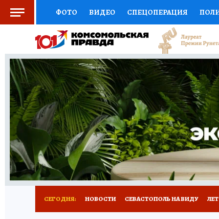
ФОТО
ВИДЕО
СПЕЦОПЕРАЦИЯ
ПОЛ
СОЦПОДДЕРЖКА
НАУКА
СПОРТ
КО
ВЫБОР ЭКСПЕРТОВ
ДОКТОР
ФИНАНС
КНИЖНАЯ ПОЛКА
ПРОГНОЗЫ НА СПОРТ
ПРЕСС-ЦЕНТР
НЕДВИЖИМОСТЬ
ТЕЛЕ
РАДИО КП
РЕКЛАМА
ТЕСТЫ
НОВОЕ 
СЕГОДНЯ:
НОВОСТИ
СЕВАСТОПОЛЬ НА ВИДУ
ЛЕ