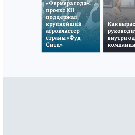
«Фермера года»:
проект КП
поддержал
крупнейший
Как вырас
агрокластер
руководи
страны «Фуд
внутри о
Сити»
компани