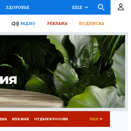
ЗДОРОВЬЕ
ЕЩЕ
ТЫ РОССИИ
РАДИО
РЕКЛАМА
ПОДПИСКА
КРЕТЫ
ПУТЕВОДИТЕЛЬ
 ЖЕЛЕЗА
ТУРИЗМ
Д ПОТРЕБИТЕЛЯ
ВСЕ О КП
ДКА
КП В МАХ
ОТДЫХ В РОССИИ
ЕЩЕ