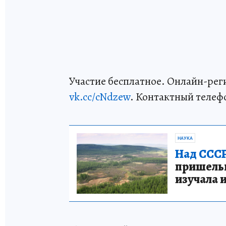
Участие бесплатное. Онлайн-рег
vk.cc/cNdzew
. Контактный телефон
НАУКА
Над СССР
пришельце
изучала 