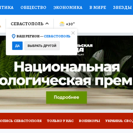
ИТИКА
ОБЩЕСТВО
ЭКОНОМИКА
В МИРЕ
ЗВЕЗДЫ
ЛУМНИСТЫ
ПРОИСШЕСТВИЯ
НАЦИОНАЛЬНЫЕ ПРОЕК
СЕВАСТОПОЛЬ
+30
°
ВАШ РЕГИОН —
СЕВАСТОПОЛЬ
Ы
ОТКРЫВАЕМ МИР
Я ЗНАЮ
СЕМЬЯ
ЖЕНСКИЕ СЕ
ДА
ВЫБРАТЬ ДРУГОЙ
ПРОМОКОДЫ
СЕРИАЛЫ
СПЕЦПРОЕКТЫ
ДЕФИЦИТ
ВИЗОР
КОЛЛЕКЦИИ
КОНКУРСЫ
РАБОТА У НАС
ГИ
НА САЙТЕ
ТОПИСЬ СЕВАСТОПОЛЯ
ТОЛЬКО У НАС
ВОЕНКОРЫ
УКРАИНА: СВО