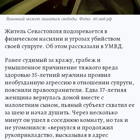
Виновный может лишиться свободы. Фото: 40.мвд.рф
Житель Севастополя подозревается в
физическом насилии и угрозах убийством
своей супруге. Об этом рассказали в УМВД.
Ранее судимый за кражу, грабеж и
умышленное причинение тяжкого вреда
здоровью 35-летний мужчина проявил
необузданную агрессию в отношении супруги,
пояснили правоохранители. Едва 37-летняя
женщина вернулась домой вместе с
малолетним сыном, пьяный субъект схватил ее
за шею и начал душить. Через несколько
минут он ушел в соседнюю комнату, но так и
не угомонился: «вернулся и продолжил
рукоприкладство, высказывая в адрес