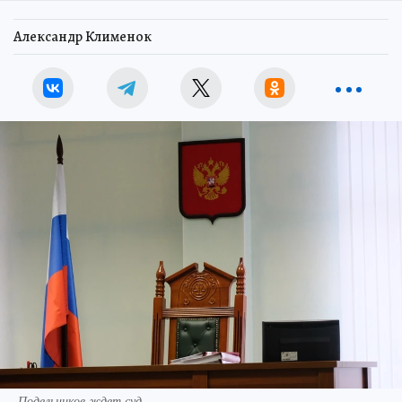
Александр Клименок
Подельников ждет суд