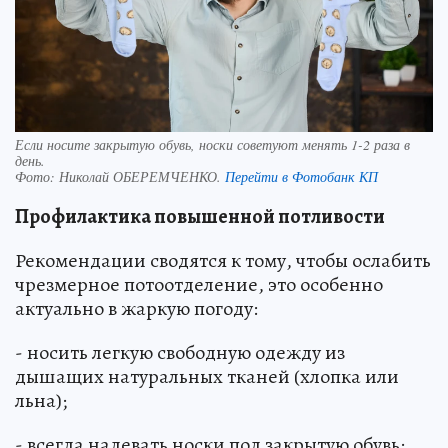
Если носите закрытую обувь, носки советуют менять 1-2 раза в
день.
Фото:
Николай ОБЕРЕМЧЕНКО.
Перейти в Фотобанк КП
Профилактика повышенной потливости
Рекомендации сводятся к тому, чтобы ослабить
чрезмерное потоотделение, это особенно
актуально в жаркую погоду:
- носить легкую свободную одежду из
дышащих натуральных тканей (хлопка или
льна);
- всегда надевать носки под закрытую обувь;